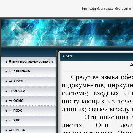
Этот сайт был создан бесплатно 
АРИУС
Языки программирования
=> АЛМИР-65
Средства языка обес
=> АРИУС
и документов, цирку
=> ОВСЕИ
системе; входных и
поступающих из точе
=> ОСМО
данных; связей между
=> ПЭУС
Эти описания закр
=> ЯЛС
листах. Они де
=> ПРОЗА