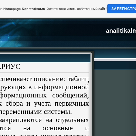
ЗАРЕГИСТР
на
Homepage-Konstruktor.ru
. Хотите тоже иметь собственный сайт?
analitikal
АРИУС
печивают описание: таблиц
лирующих в информационной
нформационных сообщений,
к сбора и учета первичных
 переменными системы.
епляются на отдельных
лятся на основные и