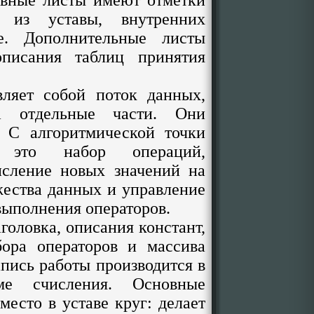
овные листы имеют отметки
из уставы, внутренних
е. Дополнительные листы
описания таблиц принятия
т собой поток данных,
а отдельные части. Они
. С алгоритмической точки
 это набор операций,
сление новых значений на
жества данных и управление
выполнения операторов.
оловка, описания констант,
бора операторов и массива
апись работы производится в
ме счисления. Основные
место в уставе круг: делает