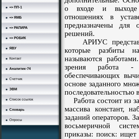
дополнительные. Осн
о входе и выходе 
=> ПП-1
отношениях в устав
=> ЯМБ
предназначены для 
=> РАПИРА
решений.
=> РОБИК
АРИУС представляе
ЯВУ
которые разбиты н
называются работами
Контакт
зрения работа -
Аналитик-74
обеспечивающих вычи
Счетчик
основе заданного мно
ЭВМ
последовательностью 
Работа состоит из заг
Список ссылок
массива констант, на
Словарь
заданий операторов. З
Опросы
восьмеричной систе
приказы: поиск: ищет 