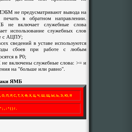
ЭБМ не предусматривают вывода на
печать в обратном направлении.
МБ не включает служебные слова
ает использование служебных слов
е с АЦПУ;
сех сведений в уставе используются
Коды сбоев при работе с любым
сятся в Р0;
е включены служебные слова: >= и
ения на "больше или равно".
аки ЯМБ
Н, О, П, Р, С, Т, У, Ф, Х, Ц, Ч, Ш, Щ, Ы, Ь, Э, Ю, Я
" ; , : * ( ) / .