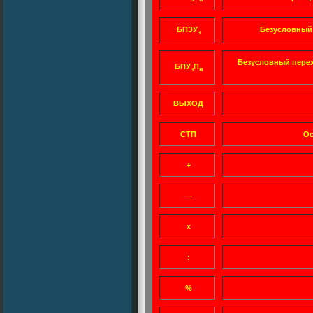
БПЗУ
Безусловный 
з
Безусловный перех
БПУ
П
з
н
ВЫХОД
СТП
Ос
+
—
х
:
%