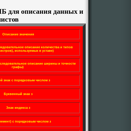
Б для описания данных и
листов
Описание значения
ледовательное описание количества и типов
гистров), используемых в уставе)
последовательное описание ширины и точности
графы)
й знак с порядковым числом з
Буквенный знак з
Знак индекса з
лемент) с порядковым числом з