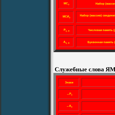
МС
Набор (масси
з
Набор (массив) сведени
МСИ
з
Р
Числовая память (
з, н
А
Буквенная память (
з, н
Служебные слова ЯМ
Знаки
→Р
з
→А
з