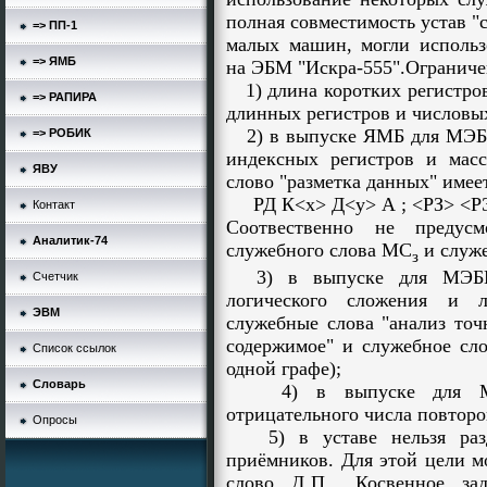
полная совместимость устав "с
=> ПП-1
малых машин, могли использо
=> ЯМБ
на ЭБМ "Искра-555".
Огранич
1) длина коротких регистро
=> РАПИРА
длинных регистров и числовых
2) в выпуске ЯМБ для МЭБМ
=> РОБИК
индексных регистров и масс
ЯВУ
слово "разметка данных" имее
РД К<х> Д<у> А
; <РЗ> <Р
Контакт
Соотвественно не предусм
Аналитик-74
служебного слова МС
и служе
з
3) в выпуске для МЭБМ 
Счетчик
логического сложения и л
ЭВМ
служебные слова "анализ точн
содержимое" и служебное сл
Список ссылок
одной графе);
Словарь
4) в выпуске для МЭБ
отрицательного числа повторов
Опросы
5) в уставе нельзя разде
приёмников. Для этой цели м
слово Д
П
. Косвенное за