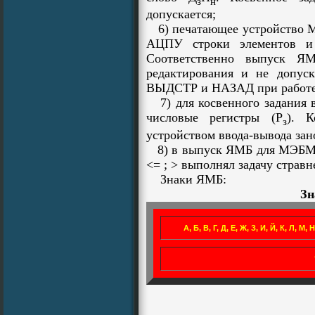
з
н
допускается;
6) печатающее устройство М
АЦПУ строки элементов и 
Соответственно выпуск Я
редактирования и не допуск
ВЫДСТР и НАЗАД при работ
7) для косвенного задания в
числовые регистры (Р
). 
з
устройством ввода-вывода зано
8) в выпуск ЯМБ для МЭБМ н
<= ; > выполнял задачу стравн
Знаки ЯМБ:
Зн
А, Б, В, Г, Д, Е, Ж, З, И, Й, К, Л, М, 