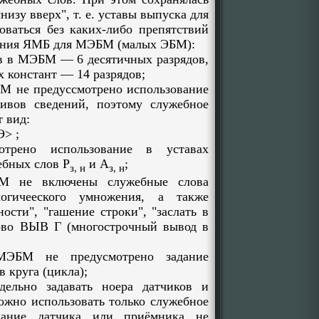
низу вверх", т. е. уставы выпуска для
ваться без каких-либо препятствий
ения ЯМБ для МЭБМ (малых ЭБМ):
в в МЭБМ — 6 десятичных разрядов,
 констант — 14 разрядов;
 не предуссмотрено использование
ивов сведений, поэтому служебное
т вид:
Э> ;
отрено использование в уставах
бных слов Р
и А
;
з, н
з, н
не включены служебные слова
огичееского умножения, а также
ости", "гашение строки", "заслать в
ово ВЫВ Г (многострочный вывод в
М не предусмотрено задание
 круга (цикла);
льно задавать ноера датчиков и
ожно использовать только служебное
дание датчика или приёмника не