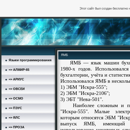
Этот сайт был создан бесплатно 
ЯМБ
Языки программирования
ЯМБ — язык машин бухгал
1980-х годов. Использовалс
=> АЛМИР-65
бухгалтерии, учёта и статисти
=> АРИУС
Использовался ЯМБ в несколь
1) ЭБМ "Искра-555";
=> ОВСЕИ
2) ЭБМ "Искра-2106";
3) ЭБТ "Нева-501".
=> ОСМО
Наиболее сложным и по
=> ПЭУС
"Искра-555". Малые элект
которым относятся ЭБМ "Искр
=> ЯЛС
выпуск ЯМБ, имеющий не
=> ПРОЗА
использование некоторых слу