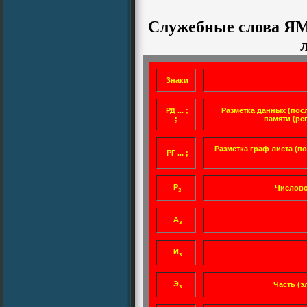
Служебные слова ЯМ
Знаки
РД ... ;
Разметка данных (пос
;
памяти (ре
Разметка граф листа (
РГ ... ;
Р
Числово
з
А
з
И
з
Э
Часть (э
з