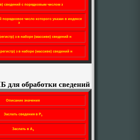
в) сведений с порядковым числом з
й порядковое число которого указан в индексе
з
регистр) з в наборе (массиве) сведений н
регистр) з в наборе (массиве) сведений н
Б для обработки сведений
Описание значения
Заслать сведения в Р
з
Заслать в А
з