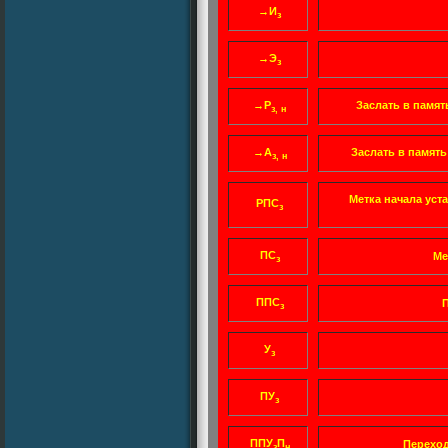
→И
з
→Э
з
→Р
Заслать в память
з, н
→А
Заслать в память
з, н
Метка начала уст
РПС
з
ПС
Ме
з
ППС
П
з
У
з
ПУ
з
ППУ
П
Переход
з
н