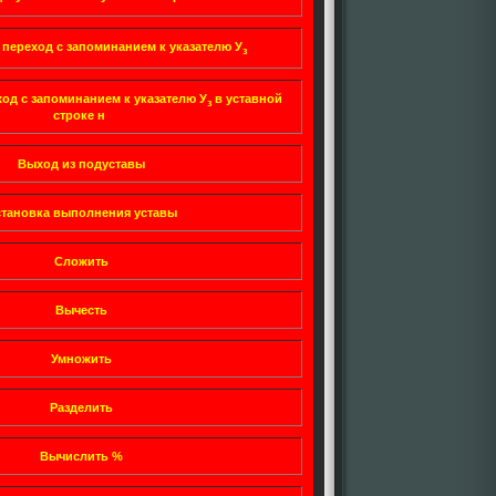
переход с запоминанием к указателю У
з
од с запоминанием к указателю У
в уставной
з
строке н
Выход из подуставы
тановка выполнения уставы
Сложить
Вычесть
Умножить
Разделить
Вычислить %