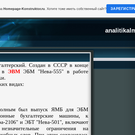
ЗАРЕГИСТР
на
Homepage-Konstruktor.ru
. Хотите тоже иметь собственный сайт?
analitikal
терский. Создан в СССР в конце
я в
ЭВМ
ЭБМ "Нева-555" в работе
ки.
ких видах:
лным был выпуск ЯМБ для ЭБМ
ронные бухгалтерские машины, к
а-2106" и ЭБТ "Нева-501", включают
значительные ограничения на
жебных слов. При этом сохранялась