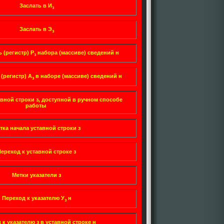
Заслать в И
з
Заслать в Э
з
 (регистр) Р
набора (массиве) сведений н
з
 (регистр) А
в наборе (массиве) сведений н
з
авной строки з, доступной в ручном способе
работы
тка начала уставной строки з
ереход к уставной строке з
Метки указатели з
Переход к указателю У
н
з
 к указателю з в уставной строке н