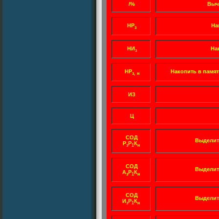
/%
Выч
НР
На
з
НИ
На
з
НР
Накопить в памяти
з, н
ИЗ
Ц
СОД
Выделит
Р
Р
К
з
1
н
СОД
Выделить
А
Р
К
з
1
н
СОД
Выделить
И
Р
К
з
1
н