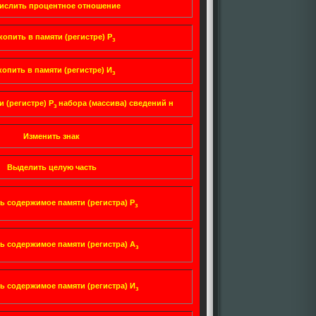
ислить процентное отношение
копить в памяти (регистре) Р
з
копить в памяти (регистре) И
з
 (регистре) Р
набора (массива) сведений н
з
Изменить знак
Выделить целую часть
ь содержимое памяти (регистра) Р
з
 содержимое памяти (регистра) А
з
 содержимое памяти (регистра) И
з