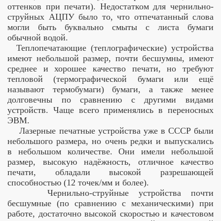
оттенков при печати). Недостатком для чернильно-
струйных АЦПУ было то, что отпечатанный слова
могли быть буквально смыты с листа бумаги
обычной водой.
Теплопечатающие (теплографические) устройства
имеют небольшой размер, почти бесшумны, имеют
среднее и хорошее качество печати, но требуют
тепловой (термографической бумаги или ещё
называют термобумаги) бумаги, а также менее
долговечны по сравнению с другими видами
устройств. Чаще всего применялись в переносных
ЭВМ.
Лазерные печатные устройства уже в СССР были
небольшого размера, но очень редки и выпускались
в небольшом количестве. Они имели небольшой
размер, высокую надёжность, отличное качество
печати, обладали высокой разрешающей
способностью (12 точек/мм и более).
Чернильно-струйные устройства почти
бесшумные (по сравнению с механическими) при
работе, достаточно высокой скоростью и качестовом