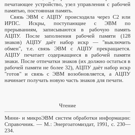
печатающее устройство, узел управления с рабочей
памятью, постоянная память.
Связь ЭВМ с АЦПУ происходила через С2 или
ИРПС. Искры, поступающие с ЭВМ по
прерываниям, записываются в рабочую память
АЦПУ. После заполнения рабочей памяти (128
знаков) АЦПУ даёт набор искр — "выключить
обмен", т.е. связь ЭВМ с АЦПУ прекращается.
АЦПУ печатает содержащиеся в рабочей памяти
знаки. После отпечатки знаков (их должно остаться в
рабочей памяти не более 32), АЦПУ даёт набор искр
"готов" и связь с ЭВМ возобновляется, а АЦПУ
начинает получать новую часть знаков для печати.
Чтение
Мини- и микроЭВМ систем обработки информации:
Справочник. — М.: Энергоатомиздат, 1991, с. 230—
234.