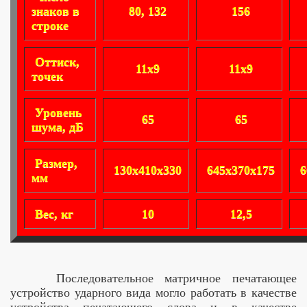
знаков в
80, 132
156
строке
Оттиск,
11х9
11х9
точек
Уровень
65
65
шума, дБ
Размер,
130х410х330
645х370х175
6
мм
Вес, кг
10
12,5
Последовательное матричное печатающее
устройство ударного вида могло работать в качестве