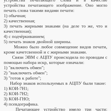
устройства печатающего слова и в качестве
устройства печатающего изображение. Оно могло
печать слова такими видами печати:
1) обычная;
2) качественная;
3) печать жирными знаками (на деле то же, что и
качественная);
4) с подчёркиванием;
5) печать знаков двойной ширины.
Можно было любое совмещение видов печати,
кроме качетсвенной и с жирными знаками.
Связи ЭВМ с АЦПУ происходила по проводам с
помощью набора искр, которые означали:
1) "включить обмен";
2) "выключить обмен";
3) "готов к работе";
Набор знаков используемых в АЦПУ были такие:
1) КОИ-7Н1;
2) КОИ-7Н2;
3) КОИ-ГНО;
4) псевдографика.
Печатающее устройство имело три части: