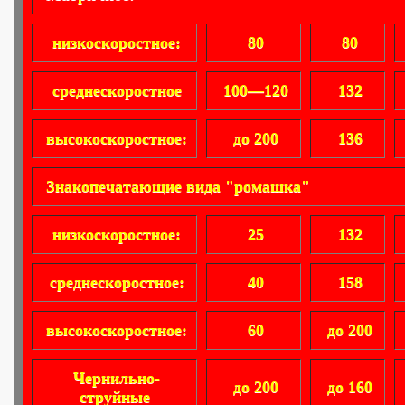
низкоскоростное:
80
80
среднескоростное
100—120
132
высокоскоростное:
до 200
136
Знакопечатающие вида "ромашка"
низкоскоростное:
25
132
среднескоростное:
40
158
высокоскоростное:
60
до 200
Чернильно-
до 200
до 160
струйные