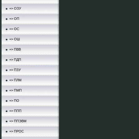
=> ОЗУ
=> ОП
=> ОС
=> ОШ
=> ПВВ
=> ПДП
=> ПЗУ
=> ПЛМ
=> ПМП
=> ПО
=> ППП
=> ППЭВМ
=> ПРОС