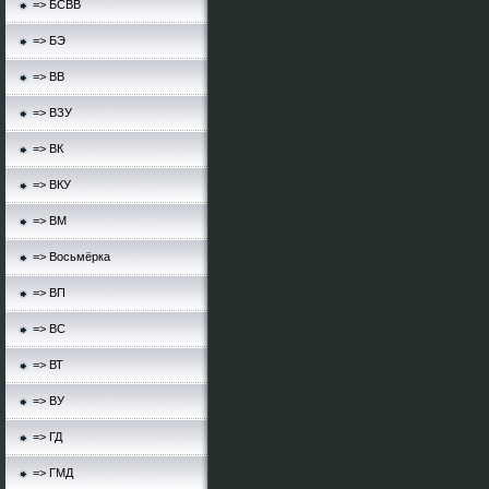
=> БСВВ
=> БЭ
=> ВВ
=> ВЗУ
=> ВК
=> ВКУ
=> ВМ
=> Восьмёрка
=> ВП
=> ВС
=> ВТ
=> ВУ
=> ГД
=> ГМД