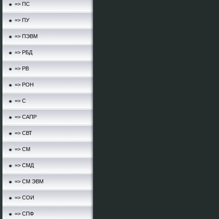
=> ПС
=> ПУ
=> ПЭВМ
=> РБД
=> РВ
=> РОН
=> С
=> САПР
=> СВТ
=> СМ
=> СМД
=> СМ ЭВМ
=> СОИ
=> СПФ