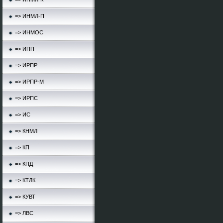
=> ИНМЛ-П
=> ИНМОС
=> ИПП
=> ИРПР
=> ИРПР-М
=> ИРПС
=> ИС
=> КНМЛ
=> КП
=> КПД
=> КТЛК
=> КУВТ
=> ЛВС