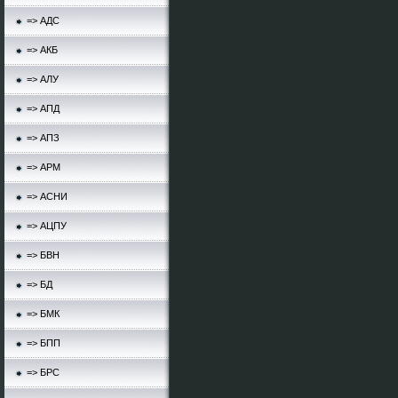
=> АДС
=> АКБ
=> АЛУ
=> АПД
=> АПЗ
=> АРМ
=> АСНИ
=> АЦПУ
=> БВН
=> БД
=> БМК
=> БПП
=> БРС