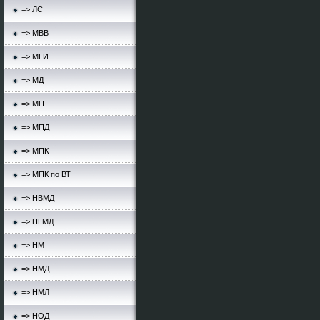
=> ЛС
=> МВВ
=> МГИ
=> МД
=> МП
=> МПД
=> МПК
=> МПК по ВТ
=> НВМД
=> НГМД
=> НМ
=> НМД
=> НМЛ
=> НОД