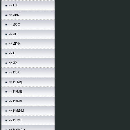
=> ГП
=> ДВК
=> ДОС
=> ДП
=> ДПФ
=> Е
=> ЗУ
=> ИВК
=> ИГМД
=> ИКМД
=> ИКМЛ
=> ИМД-М
=> ИНМЛ
=> ИНМЛ-К