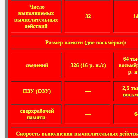
Число
выполняемых
32
1
вычислительных
действий
Размер памяти (две восьмёрки):
64 ты
сведений
326 (16 р. и./с)
восьмёр
р. и
2,5 ты
ПЗУ (ОЗУ)
—
восьм
сверхрабочей
—
6
памяти
Скорость выполнения вычислительных действ