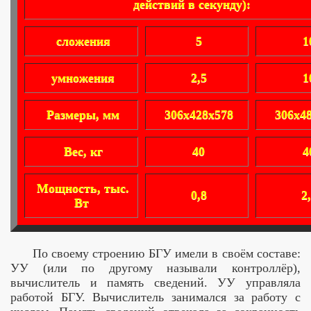
действий в секунду):
сложения
5
1
умножения
2,5
1
Размеры, мм
306х428х578
306х4
Вес, кг
40
4
Мощность, тыс.
0,8
2
Вт
По своему строению БГУ имели в своём составе:
УУ (или по другому называли контроллёр),
вычислитель и память сведений. УУ управляла
работой БГУ. Вычислитель занимался за работу с