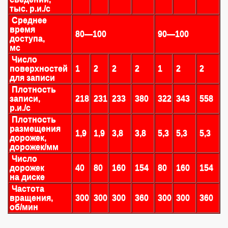
тыс. р.и./с
Среднее
время
80—100
90—100
доступа,
мс
Число
поверхностей
1
2
2
2
1
2
2
для записи
Плотность
записи,
218
231
233
380
322
343
558
р.и./с
Плотность
размещения
1,9
1,9
3,8
3,8
5,3
5,3
5,3
дорожек,
дорожек/мм
Число
дорожек
40
80
160
154
80
160
154
на диске
Частота
вращения,
300
300
300
360
300
300
360
об/мин