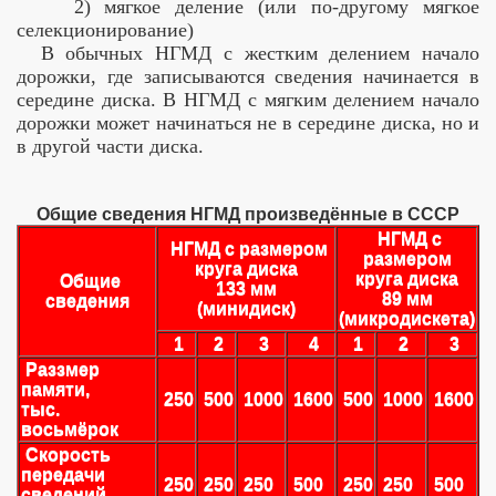
2) мягкое деление (или по-другому мягкое
селекционирование)
В обычных НГМД с жестким делением начало
дорожки, где записываются сведения начинается в
середине диска. В НГМД с мягким делением начало
дорожки может начинаться не в середине диска, но и
в другой части диска.
Общие сведения НГМД произведённые в СССР
НГМД с
НГМД с размером
размером
круга диска
круга диска
Общие
133 мм
89 мм
сведения
(минидиск)
(микродискета)
1
2
3
4
1
2
3
Раззмер
памяти,
250
500
1000
1600
500
1000
1600
тыс.
восьмёрок
Скорость
передачи
250
250
250
500
250
250
500
сведений,