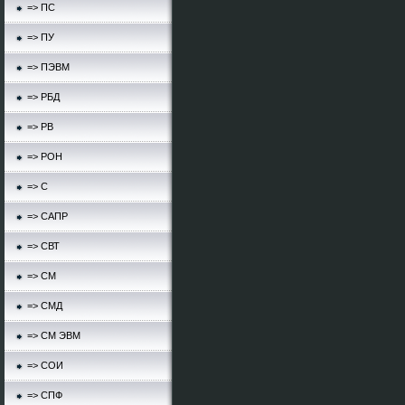
=> ПС
=> ПУ
=> ПЭВМ
=> РБД
=> РВ
=> РОН
=> С
=> САПР
=> СВТ
=> СМ
=> СМД
=> СМ ЭВМ
=> СОИ
=> СПФ