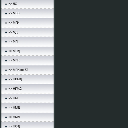
=> ЛС
=> МВВ
=> МГИ
=> МД
=> МП
=> МПД
=> МПК
=> МПК по ВТ
=> НВМД
=> НГМД
=> НМ
=> НМД
=> НМЛ
=> НОД