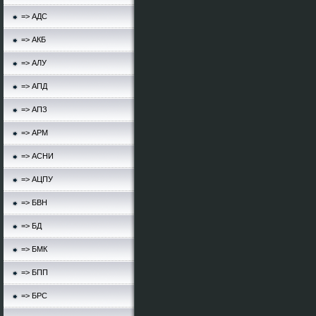
=> АДС
=> АКБ
=> АЛУ
=> АПД
=> АПЗ
=> АРМ
=> АСНИ
=> АЦПУ
=> БВН
=> БД
=> БМК
=> БПП
=> БРС