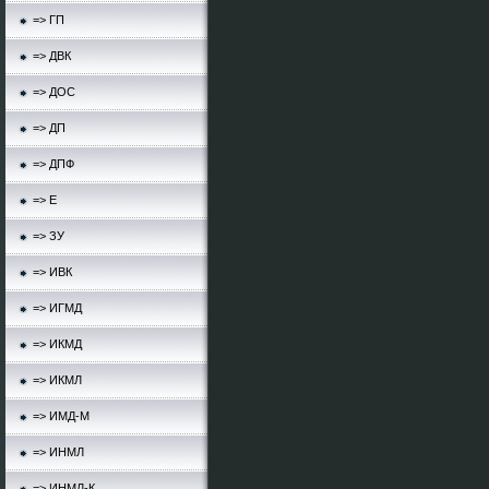
=> ГП
=> ДВК
=> ДОС
=> ДП
=> ДПФ
=> Е
=> ЗУ
=> ИВК
=> ИГМД
=> ИКМД
=> ИКМЛ
=> ИМД-М
=> ИНМЛ
=> ИНМЛ-К