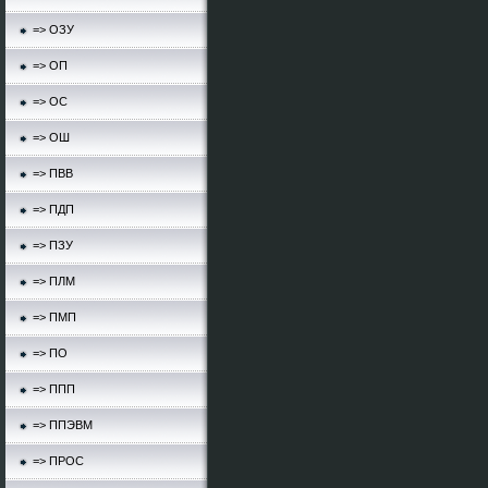
=> ОЗУ
=> ОП
=> ОС
=> ОШ
=> ПВВ
=> ПДП
=> ПЗУ
=> ПЛМ
=> ПМП
=> ПО
=> ППП
=> ППЭВМ
=> ПРОС