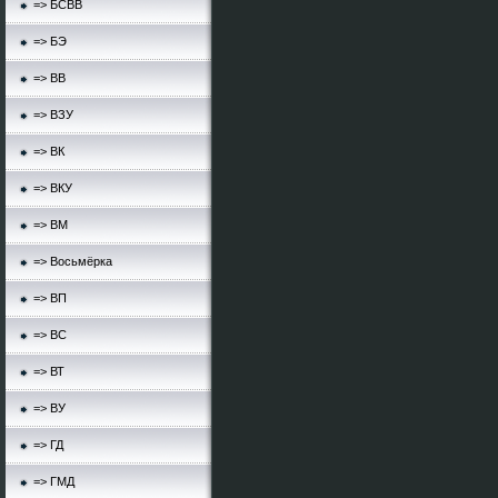
=> БСВВ
=> БЭ
=> ВВ
=> ВЗУ
=> ВК
=> ВКУ
=> ВМ
=> Восьмёрка
=> ВП
=> ВС
=> ВТ
=> ВУ
=> ГД
=> ГМД