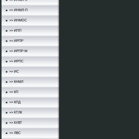
=> ИНМЛ-П
=> ИНМОС
=> ИПП
=> ИРПР
=> ИРПР-М
=> ИРПС
=> ИС
=> КНМЛ
=> КП
=> КПД
=> КТЛК
=> КУВТ
=> ЛВС